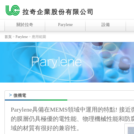
拉奇企業股份有限公司
關於拉奇
Parylene
設備
首頁
>
Parylene
>
應用範圍
>
微機電
Parylene具備在MEMS領域中運用的特點! 
的膜層仍具極優的電性能、物理機械性能和防
域的材質有很好的兼容性。