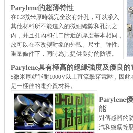
Parylene的超薄特性
在0.2微米厚時就完全沒有針孔，可以滲入
其他材料所不能進入的微細縫隙和孔洞之
內，并且孔內和孔口附近的厚度基本相同，
故可以在不改變對象的外觀、尺寸、彈性、
重量條件下，同時為其提供良好的防護。
Parylene具有極高的絕緣強度及優良
5微米厚就能耐1000V以上直流擊穿電壓，因此在微
是一極佳的電介質材料。
Paryle
能
對傳感器的
汽和鹽霧等