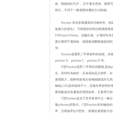
角、隙縫與針孔中， 且不產生死角，膜厚
部位，不同于一般液體涂層的方法制備。
Parylene 具有多種優異的功能特色，
無應力的發生)、可精密的控制沈積薄膜厚度
0.001mm-0.05mm)、抗酸抗堿、介電
廣泛應用于電路板、感測器或醫療儀器的防
等。
Parylene是聚對二甲苯材料的統稱，其
parylene N、parylene C、parylene D 等。
N型Parylene是對二甲苯的高聚物,是由poly-
合，其特性為線性，且為高結晶之材料，在各類P
滲透能力，能夠有效地在各種細縫或針孔表
極低(2.65)及耗散因子小，且隨外界頻率
擦系數使其有優異的潤滑效果，主要用于矽
C型Parylene是在于其芳香基中之一氫分子(the a
氯(chlorine)所取代。C型Parylene具
率，沉積速率比N型快 ，相應的滲透能力