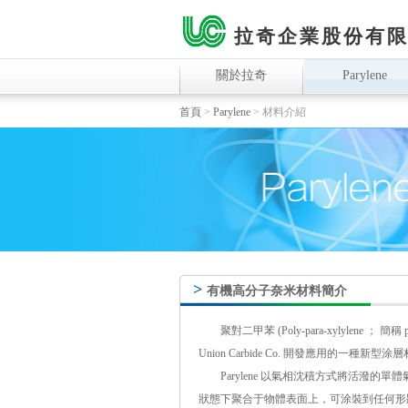
拉奇企業股份有
關於拉奇
Parylene
首頁
>
Parylene
>
材料介紹
>
有機高分子奈米材料簡介
聚對二甲苯 (Poly-para-xylylene 
Union Carbide Co. 開發應用的一種
Parylene 以氣相沈積方式將活潑的單體
狀態下聚合于物體表面上，可涂裝到任何形