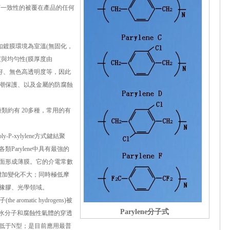
可一致性的被覆在產品的任何
例如鍍膜環境為室溫(無固化，
與均勻性(膜厚度由
特性良好、無色高透明度等，因此
潮保護、以及金屬的防腐蝕
種類約有 20多種，常用的有
P-xylylene方式鍵結聚
arylene中具有最強的
面形成薄膜。它的介電常數
的增加變化不大；同時極低摩
橡膠、光學領域。
romatic hydrogens)被
Parylene分子式
有極低的水分子和腐蝕性氣體的穿透
也低于N型；是目前應用最普