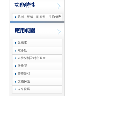
功能特性
防潮、絕緣、耐腐蝕、生物相容
應用範圍
微機電
電路板
磁性材料及精密五金
矽橡膠
醫療器材
文物保護
未來發展