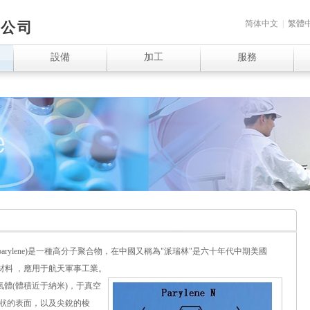
简体中文
|
繁體
限公司
設備
加工
服務
； 簡稱 parylene)是一種高分子聚合物，在中國又稱為"派瑞林"是六十年代中期美國
新型涂層材料 ，應用于航天軍事工業。
氣體(體積近于納米)，于真空
狀的表面，以及尖銳的棱